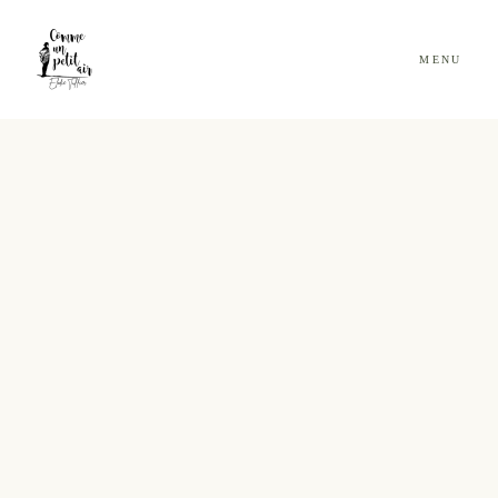
MENU
ACCUEIL
BLOG
PORTFOLIO
INFOS & TARIFS
CONTACT
CLIENTS