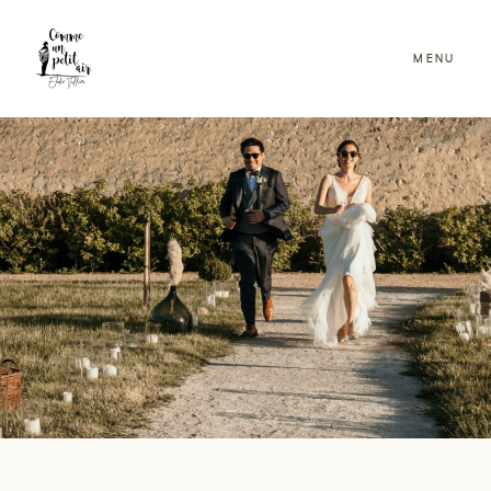
MENU
ACCUEIL
BLOG
PORTFOLIO
INFOS & TARIFS
CONTACT
CLIENTS