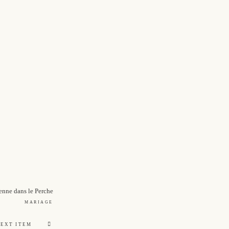
nne dans le Perche
MARIAGE
NEXT ITEM